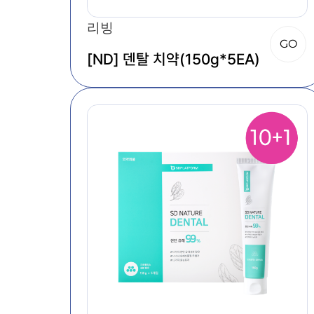
리빙
GO
[ND] 덴탈 치약(150g*5EA)