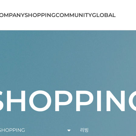
OMPANY
SHOPPING
COMMUNITY
GLOBAL
SHOPPIN
SHOPPING
리빙