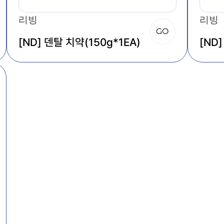
리빙
리빙
GO
[ND] 덴탈 치약(150g*1EA)
[ND