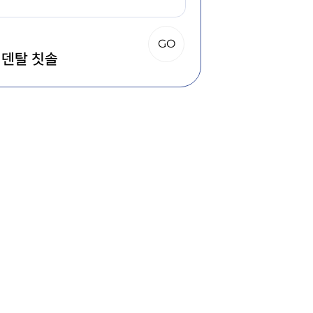
GO
] 덴탈 칫솔