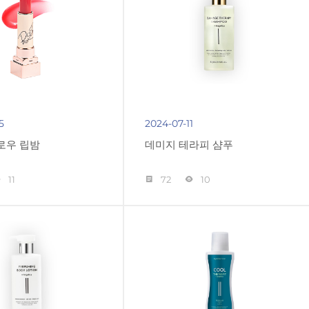
5
2024-07-11
로우 립밤
데미지 테라피 샴푸
11
72
10